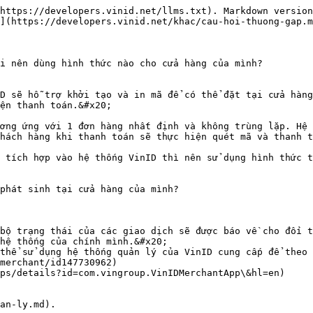
https://developers.vinid.net/llms.txt). Markdown version
](https://developers.vinid.net/khac/cau-hoi-thuong-gap.m
i nên dùng hình thức nào cho cửa hàng của mình?

D sẽ hỗ trợ khởi tạo và in mã để có thể đặt tại cửa hàng
ện thanh toán.&#x20;

ơng ứng với 1 đơn hàng nhất định và không trùng lặp. Hệ 
hách hàng khi thanh toán sẽ thực hiện quét mã và thanh t
 tích hợp vào hệ thống VinID thì nên sử dụng hình thức t
phát sinh tại cửa hàng của mình?

bộ trạng thái của các giao dịch sẽ được báo về cho đối t
hệ thống của chính mình.&#x20;

thể sử dụng hệ thống quản lý của VinID cung cấp để theo 
an-ly.md).
