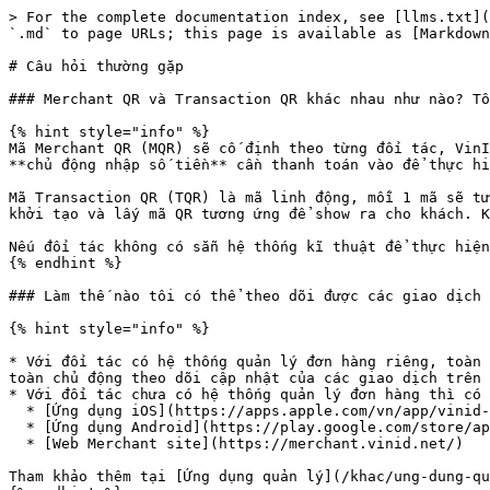
> For the complete documentation index, see [llms.txt](
`.md` to page URLs; this page is available as [Markdown
# Câu hỏi thường gặp

### Merchant QR và Transaction QR khác nhau như nào? Tô
{% hint style="info" %}

Mã Merchant QR (MQR) sẽ cố định theo từng đối tác, VinI
**chủ động nhập số tiền** cần thanh toán vào để thực hi
Mã Transaction QR (TQR) là mã linh động, mỗi 1 mã sẽ tư
khởi tạo và lấy mã QR tương ứng để show ra cho khách. K
Nếu đối tác không có sẵn hệ thống kĩ thuật để thực hiện
{% endhint %}

### Làm thế nào tôi có thể theo dõi được các giao dịch 
{% hint style="info" %}

* Với đối tác có hệ thống quản lý đơn hàng riêng, toàn 
toàn chủ động theo dõi cập nhật của các giao dịch trên 
* Với đối tác chưa có hệ thống quản lý đơn hàng thì có 
  * [Ứng dụng iOS](https://apps.apple.com/vn/app/vinid-merchant/id147730962)

  * [Ứng dụng Android](https://play.google.com/store/apps/details?id=com.vingroup.VinIDMerchantApp\&hl=en)

  * [Web Merchant site](https://merchant.vinid.net/)

Tham khảo thêm tại [Ứng dụng quản lý](/khac/ung-dung-qu