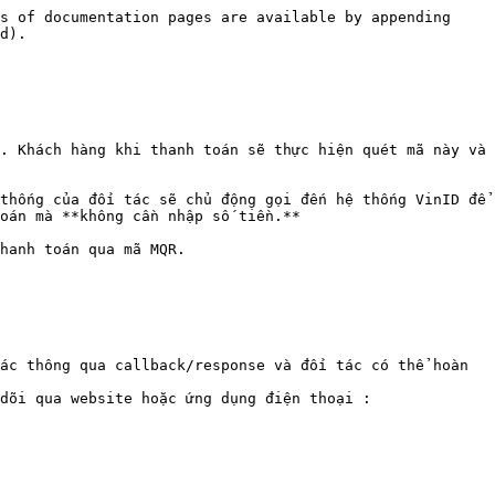
s of documentation pages are available by appending 
d).

. Khách hàng khi thanh toán sẽ thực hiện quét mã này và 
thống của đối tác sẽ chủ động gọi đến hệ thống VinID để 
oán mà **không cần nhập số tiền.**

hanh toán qua mã MQR.

ác thông qua callback/response và đối tác có thể hoàn 
dõi qua website hoặc ứng dụng điện thoại :
